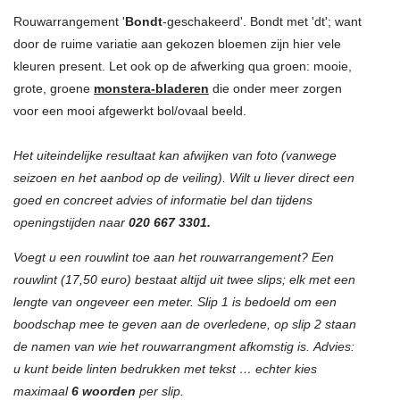
Rouwarrangement '
Bondt
-geschakeerd'. Bondt met 'dt'; want
door de ruime variatie aan gekozen bloemen zijn hier vele
kleuren present. Let ook op de afwerking qua groen: mooie,
grote, groene
monstera-bladeren
die onder meer zorgen
voor een mooi afgewerkt bol/ovaal beeld.
Het uiteindelijke resultaat kan afwijken van foto (vanwege
seizoen en het aanbod op de veiling). Wilt u liever direct een
goed en concreet advies of informatie bel dan tijdens
openingstijden naar
020 667 3301.
Voegt u een rouwlint toe aan het rouwarrangement? Een
rouwlint (17,50 euro) bestaat altijd uit twee slips; elk met een
lengte van ongeveer een meter. Slip 1 is bedoeld om een
boodschap mee te geven aan de overledene, op slip 2 staan
de namen van wie het rouwarrangment afkomstig is. Advies:
u kunt beide linten bedrukken met tekst … echter kies
maximaal
6 woorden
per slip.