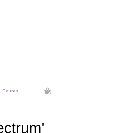
Geuren
0
ectrum'