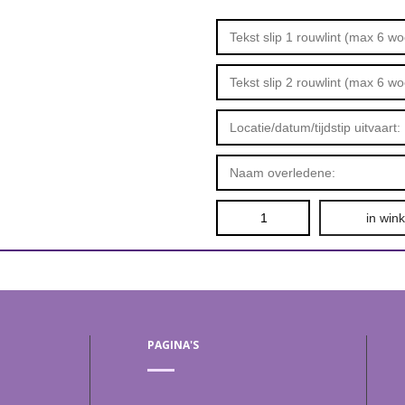
in win
PAGINA'S