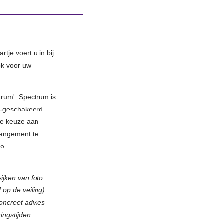
tje voert u in bij
ok voor uw
rum'. Spectrum is
t-geschakeerd
je keuze aan
rangement te
de
wijken van foto
op de veiling).
concreet advies
ningstijden