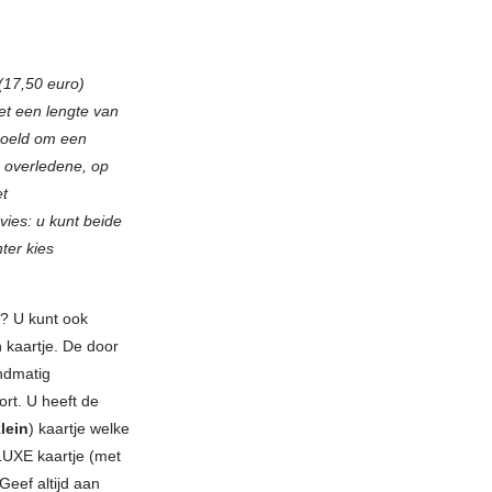
(17,50 euro)
 met een lengte van
doeld om een
 overledene, op
et
ies: u kunt beide
ter kies
e? U kunt ook
 kaartje. De door
ndmatig
rt. U heeft de
lein
) kaartje welke
 LUXE kaartje (met
eef altijd aan