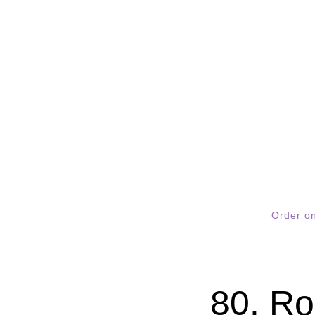
Order on
80. Ro