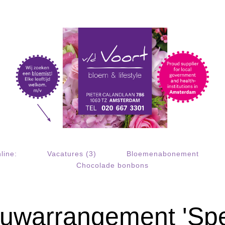
line:
Vacatures (3)
Bloemenabonement
Chocolade bonbons
uwarrangement 'Sp