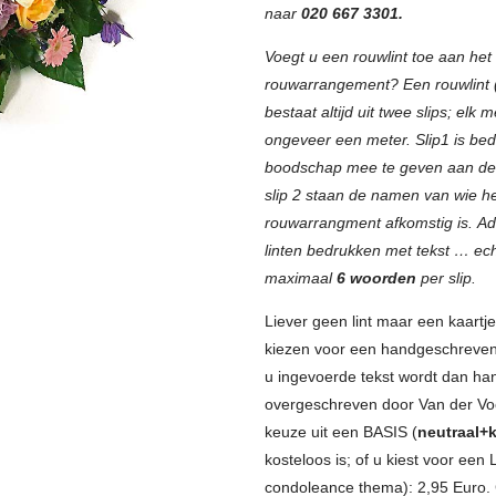
naar
020 667 3301.
Voegt u een rouwlint toe aan het
rouwarrangement? Een rouwlint 
bestaat altijd uit twee slips; elk
ongeveer een meter. Slip1 is be
boodschap mee te geven aan de
slip 2 staan de namen van wie h
rouwarrangment afkomstig is. Adv
linten bedrukken met tekst … ech
maximaal
6 woorden
per slip.
Liever geen lint maar een kaartj
kiezen voor een handgeschreven
u ingevoerde tekst wordt dan ha
overgeschreven door Van der Voo
keuze uit een BASIS (
neutraal+k
kosteloos is; of u kiest voor een
condoleance thema): 2,95 Euro. G